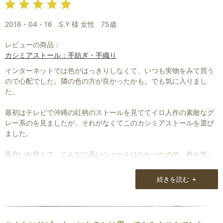
知識だけを入れて頭でっかちになるのはたやすいけれど、触って違
いがわかるようになってきたというのは、生きたい知恵が身につい
2016・04・16
S.Y 様 女性
75歳
てきたようでうれしい変化です。
レビューの商品：
単に手触りフェチになっただけかもしれませんが・・・・（笑）貴
カシミアストール：手紡ぎ・手織り
店のおかげです。
インターネットでは色がはっきりしなくて、いつも実物をみて買う
また、美しいストールを楽しみにしています。
ので心配でした。隣の色の方が良かったかも。でも気に入りまし
ありがとうございまいました。
た。
最初はテレビで沖縄の紅柄のストールを見ててイロ人作の素敵なグ
レー系のを見ましたが、それがなくてこのカシミアストールを選び
ました。
風合いが良くて、こんなに高いショールはなかったので、色も気に
入り、大事にします。
+
続きを読む
満足感があり、他のものは使いたくなくなりました。
梱包状態等は私には良すぎました。でも高いものなのでこの位はす
るのでしょうね。