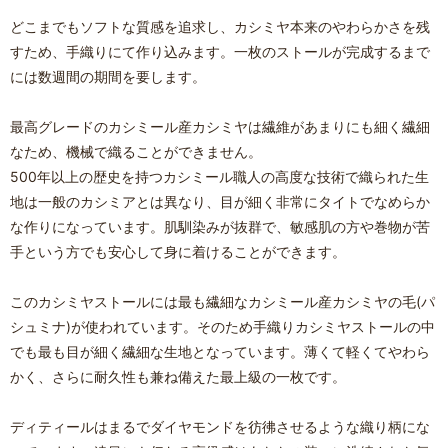
どこまでもソフトな質感を追求し、カシミヤ本来のやわらかさを残
すため、手織りにて作り込みます。一枚のストールが完成するまで
には数週間の期間を要します。
最高グレードのカシミール産カシミヤは繊維があまりにも細く繊細
なため、機械で織ることができません。
500年以上の歴史を持つカシミール職人の高度な技術で織られた生
地は一般のカシミアとは異なり、目が細く非常にタイトでなめらか
な作りになっています。肌馴染みが抜群で、敏感肌の方や巻物が苦
手という方でも安心して身に着けることができます。
このカシミヤストールには最も繊細なカシミール産カシミヤの毛(パ
シュミナ)が使われています。そのため手織りカシミヤストールの中
でも最も目が細く繊細な生地となっています。薄くて軽くてやわら
かく、さらに耐久性も兼ね備えた最上級の一枚です。
ディティールはまるでダイヤモンドを彷彿させるような織り柄にな