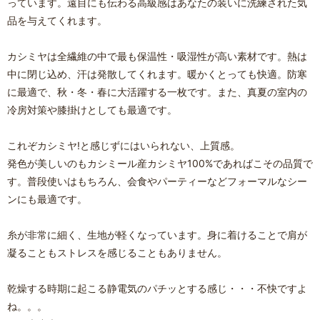
っています。遠目にも伝わる高級感はあなたの装いに洗練された気
品を与えてくれます。
カシミヤは全繊維の中で最も保温性・吸湿性が高い素材です。熱は
中に閉じ込め、汗は発散してくれます。暖かくとっても快適。防寒
に最適で、秋・冬・春に大活躍する一枚です。また、真夏の室内の
冷房対策や膝掛けとしても最適です。
これぞカシミヤ!と感じずにはいられない、上質感。
発色が美しいのもカシミール産カシミヤ100%であればこその品質で
す。普段使いはもちろん、会食やパーティーなどフォーマルなシー
ンにも最適です。
糸が非常に細く、生地が軽くなっています。身に着けることで肩が
凝ることもストレスを感じることもありません。
乾燥する時期に起こる静電気のパチッとする感じ・・・不快ですよ
ね。。。