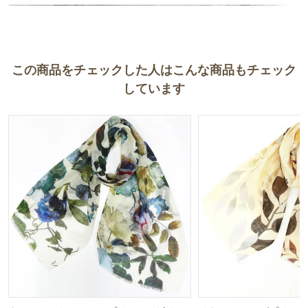
す。
こちらのお店はなんといっても、季節を問わずストールのバリエー
ションが豊富で品質も良いのが気に入っています。
この商品をチェックした人はこんな商品もチェック
天然素材のストールは肌に優しく、冬に気になる静電気もおこらな
しています
いですし、身に着けているとなんだか気分まで穏やかになる気がし
ます。
これからもストールを愛用してゆくつもりです。