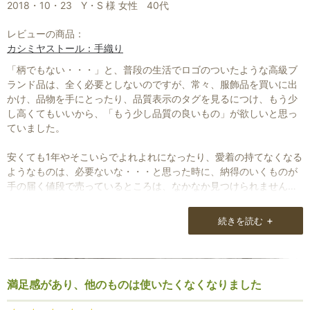
2018・10・23
Y・S 様 女性
40代
レビューの商品：
カシミヤストール：手織り
「柄でもない・・・」と、普段の生活でロゴのついたような高級ブ
ランド品は、全く必要としないのですが、常々、服飾品を買いに出
かけ、品物を手にとったり、品質表示のタグを見るにつけ、もう少
し高くてもいいから、「もう少し品質の良いもの」が欲しいと思っ
ていました。
安くても1年やそこいらでよれよれになったり、愛着の持てなくなる
ようなものは、必要ないな・・・と思った時に、納得のいくものが
手の届く値段で売っているところは、なかなか見つけられません。
Natural lounge様のストールは身につけていて圧倒的な充実感があ
+
続きを読む
ります。
大切に作られた良い物を身につけていると思えることは幸せなこと
です。
満足感があり、他のものは使いたくなくなりました
手で触れて、綿か、麻か、化繊か・・・などが大分わかるようにな
ってきました。