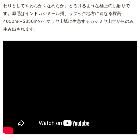
わりとしてやわらかくなめらか。とろけるような極上の肌触りで
す。原毛はインドカシミール州、ラダック地方に連なる標高
4000m〜5350mのヒマラヤ山脈に生息するカシミヤ山羊からのみ
生み出されます。