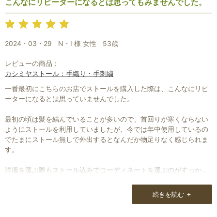
こんなにリピーターになるとは思ってもみませんでした。
私たち夫婦はほとんど世界中歩きました。
2024・03・29
N・I 様 女性
53歳
中々、本物には会えない。
レビューの商品：
パッチワークをしていますが、色ははるかに日本以上の方がいいも
カシミヤストール：手織り・手刺繍
のに出会ってきましたが、ショールはアルゼンチンとかクロアチア
で買いました。カトマンズでも買いました。
一番最初にこちらのお店でストールを購入した際は、こんなにリピ
インドはまだ行っていません。
ーターになるとは思っていませんでした。
最初の頃は髪を結んでいることが多いので、首回りが寒くならない
ようにストールを利用していましたが、今では年中使用しているの
でたまにストール無しで外出するとなんだか物足りなく感じられま
す。
洋服を選ぶ際もストール込みでコーディネートを選ぶのがすっかり
デフォルトになってしまいました。
+
続きを読む
服と違ってストールなら普段着ないような色味でも気軽に身に着け
られますし、その日の気分で変えられるのでいろいろ楽しんでいま