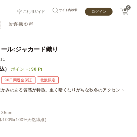
0
サイト内検索
ご利用ガイド
ログイン
ール:ジャカード織り
11
込）
ポイント:
90
Pt
90日間返金保証
枚数限定
暖かみのある質感が特徴。重く暗くなりがちな秋冬のアクセント
:35cm
100%(100%天然繊維)