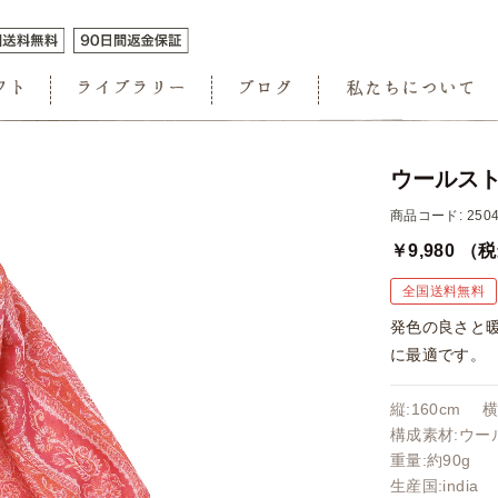
ウールスト
商品コード: 2504
￥9,980
（税
全国送料無料
発色の良さと
に最適です。
縦:160cm 横
構成素材:ウール
重量:約90g
生産国:india