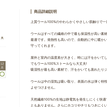
商品詳細説明
上質ウール100%のやわらかくやさしい肌触りで
ウールはすべての繊維の中で最も保温性が高い素
最適です。発熱性も高いので、自動的に中に暖か
守ってくれます。
屋外と室内の温度差が大きく、時には汗をかいて
でもウール100%ストールなら大丈夫!
吸湿性が最も高い素材で、汗をかいても蒸れたり
ウールは中の湿気は吸い取り、表面の水は弾く特
よせつけません。
天然繊維100%の生地は静電気を発生しにくく快
ともありません。さらにホコリやチリもつきにく