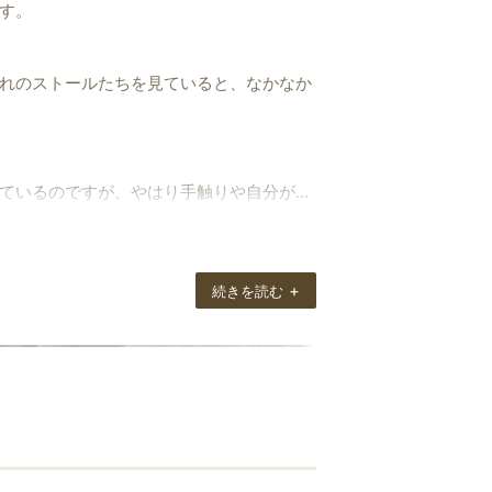
す。
れのストールたちを見ていると、なかなか
ているのですが、やはり手触りや自分が巻
う点が理由でしょうか。
+
続きを読む
結局どれを選んでも実際に手にすればかなり
なります。
。
ともよろしくお願いいたします。