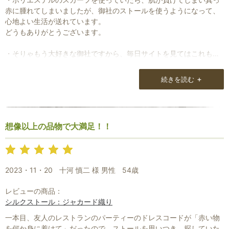
赤に腫れてしまいましたが、御社のストールを使うようになって、
心地よい生活が送れています。
どうもありがとうございます。
・そりゃもう大好きな御社ですから、毎日サイトを見てはこれもあ
れも欲しくなって当たり前です。
+
続きを読む
・お洒落にめざめて、サイトを毎日欠かさずチェックしています。
欲しい品が売り切れになってしまうこともあり、残念な事も度々で
すが、納得のいく品物が手に入れられるまで、貯金しながら拝見し
ています。
想像以上の品物で大満足！！
毎日のワクワクを伝えられないものでしょうか。
本当の欲しい品ばかりで迷います。
2023・11・20
十河 慎二 様 男性
54歳
レビューの商品：
シルクストール：ジャカード織り
一本目、友人のレストランのパーティーのドレスコードが「赤い物
を何か身に着けて」だったので、ストールを思いつき、探していた