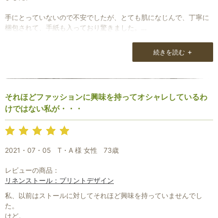
手にとっていないので不安でしたが、とても肌になじんで、丁寧に
梱包されて、手紙も入っており驚きました。
今度は自分用に購入したいと思います。
+
続きを読む
又、大阪での出店もあるとのことなので、伺いたいと思っていま
す。
それほどファッションに興味を持ってオシャレしているわ
けではない私が・・・
2021・07・05
T・A 様 女性
73歳
レビューの商品：
リネンストール：プリントデザイン
私、以前はストールに対してそれほど興味を持っていませんでし
た。
けど。