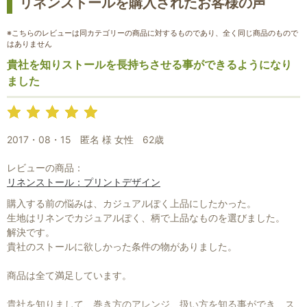
リネンストールを購入されたお客様の声
※こちらのレビューは同カテゴリーの商品に対するものであり、全く同じ商品のもので
はありません
貴社を知りストールを長持ちさせる事ができるようになり
ました
2017・08・15
匿名 様 女性
62歳
レビューの商品：
リネンストール：プリントデザイン
お買い物を続ける
カートへ進む
購入する前の悩みは、カジュアルぽく上品にしたかった。
生地はリネンでカジュアルぽく、柄で上品なものを選びました。
解決です。
貴社のストールに欲しかった条件の物がありました。
商品は全て満足しています。
貴社を知りまして、巻き方のアレンジ、扱い方を知る事ができ、ス