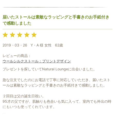
繍、総柄のストールが時々紹介されます。
とても高価ですが、身に付ける機会、場所があったらいつか欲しい
届いたストールは素敵なラッピングと手書きのお手紙付き
なぁと夢見ております。
で感動しました
これからも素敵なストールを沢山紹介して下さい。
2019・03・26
Y・A 様 女性
62歳
レビューの商品：
ウールシルクストール：プリントデザイン
プレゼントを探していてNatural Loungeに出会いました。
急な注文でしたのにお電話で丁寧に対応していただき、届いたスト
ールは素敵なラッピングと手書きのお手紙付きで感動しました。
２回目は父の誕生日祝い。
95才の父ですが、肌触りも色合いも気に入って、室内でも外出の時
にもいつも使ってくれています。