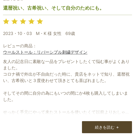
還暦祝い、古希祝い、そして自分のためにも。
2023・10・03
M・K 様 女性
69歳
レビューの商品：
ウールストール：リバーシブル刺繍デザイン
友人の記念日に素敵な一品をプレゼントしたくて悩む事がよくあり
お買い物を続ける
カートへ進む
ました。
コロナ禍で外出が不自由だった時に、貴店をネットで知り、還暦祝
い、古希祝いと３度使わせて頂きとても喜ばれました。
そしてその間に自分の為にもいつの間にか4枚も購入してしまいま
した。
せっかく手元にやって来たストールを使いたくて以前よりおしゃれ
に気遣う様になった気が致します。
+
続きを読む
メールマガジンを拝見していると、ため息が出る程素晴らしい手刺