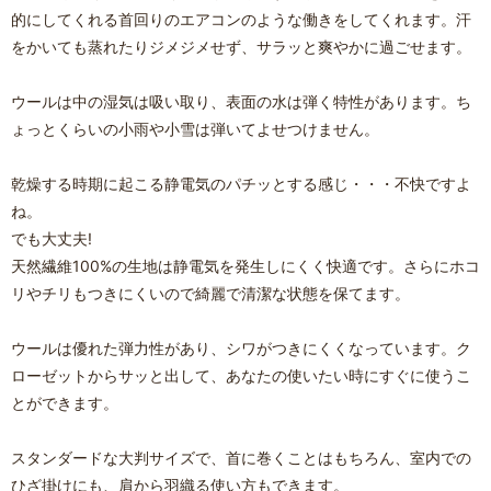
的にしてくれる首回りのエアコンのような働きをしてくれます。汗
をかいても蒸れたりジメジメせず、サラッと爽やかに過ごせます。
ウールは中の湿気は吸い取り、表面の水は弾く特性があります。ち
ょっとくらいの小雨や小雪は弾いてよせつけません。
乾燥する時期に起こる静電気のパチッとする感じ・・・不快ですよ
ね。
でも大丈夫!
天然繊維100%の生地は静電気を発生しにくく快適です。さらにホコ
リやチリもつきにくいので綺麗で清潔な状態を保てます。
ウールは優れた弾力性があり、シワがつきにくくなっています。ク
ローゼットからサッと出して、あなたの使いたい時にすぐに使うこ
とができます。
スタンダードな大判サイズで、首に巻くことはもちろん、室内での
ひざ掛けにも、肩から羽織る使い方もできます。