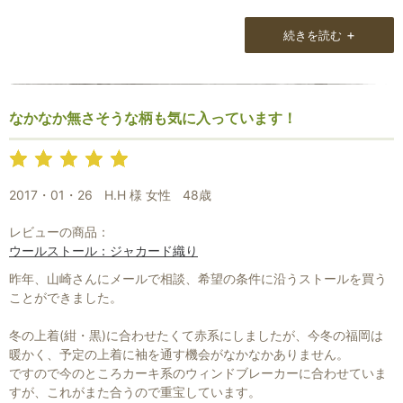
自分用にもモノトーンのアーリ手刺繍のストールを購入しました。
シックな刺繍が素敵で他では見かけないものですし、大判ストール
+
続きを読む
でとても重宝しています。
Natural Loungeのお二人が愛着を持って選んでくださったストール
だと言う事がよくわかります。
なかなか無さそうな柄も気に入っています！
これからも大切に使わせていただきます。
2017・01・26
H.H 様 女性
48歳
レビューの商品：
ウールストール：ジャカード織り
昨年、山崎さんにメールで相談、希望の条件に沿うストールを買う
ことができました。
冬の上着(紺・黒)に合わせたくて赤系にしましたが、今冬の福岡は
暖かく、予定の上着に袖を通す機会がなかなかありません。
ですので今のところカーキ系のウィンドブレーカーに合わせていま
すが、これがまた合うので重宝しています。