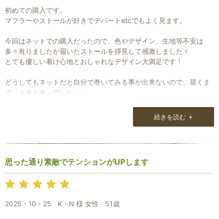
初めての購入です。
マフラーやストールが好きでデパートetcでもよく見ます。
今回はネットでの購入だったので、色やデザイン、生地等不安は
多々有りましたが届いたストールを拝見して感激しました！
とても優しい着け心地とおしゃれなデザイン大満足です！
どうしてもネットだと自分で巻いてみる事が出来ないので、届くま
で「ドキドキ」でした。
松本には昨年迄3年程の間秋の旅行で行っていたのに、その時にナ
チュラルラウンジ様を知っていたらと思うと残念です。
+
続きを読む
又、松本に行ける時は是非お店に伺いたいです。
有り難うございました。
思った通り素敵でテンションがUPします
2025・10・25
K・N 様 女性
51歳