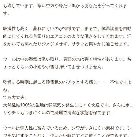
も適しています。寒い空気や冷たい風からあなたを守ってくれま
す。
吸湿性も高く、蒸れにくいのが特徴です。まるで、体温調整を自動
的にしてくれる首回りのエアコンのような働きをしてくれます。汗
をかいても蒸れたりジメジメせず、サラッと爽やかに過ごせます。
ウールは中の湿気は吸い取り、表面の水は弾く特性があります。ち
ょっとくらいの小雨や小雪は弾いてよせつけません。
乾燥する時期に起こる静電気のパチッとする感じ・・・不快ですよ
ね。
でも大丈夫!
天然繊維100%の生地は静電気を発生しにくく快適です。さらにホコ
リやチリもつきにくいので綺麗で清潔な状態を保てます。
ウールは弾力性に富んでいるため、シワがつきにくい素材です。シ
ワを気にすることなく、使いたい時にすぐに使うことができます。