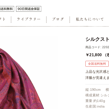
シルクスト
商品コード: 2202
￥21,800
（
全国送料無料
上品な光沢感
洋服が見違え
縦:190cm 横
構成素材:シルク
重量:約140g
生産国:india