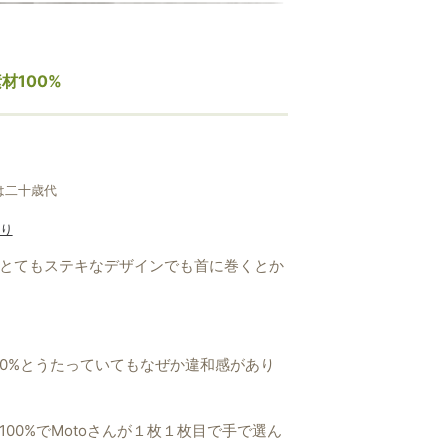
、生地から光が生まれてくるような美し
材100%
系の色だとわかる。
心は二十歳代
り
とてもステキなデザインでも首に巻くとか
100%とうたっていてもなぜか違和感があり
00%でMotoさんが１枚１枚目で手で選ん