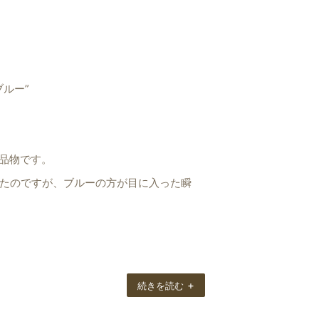
ルー”
た品物です。
たのですが、ブルーの方が目に入った瞬
ーショーに行こうと紺色のワンピースを買
いた所、素晴らしい出合いに恵まれ本当に
+
続きを読む