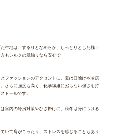
げた生地は、するりとなめらか、しっとりとした極上
な方もシルクの肌触りなら安心で
寒とファッションのアクセントに、夏は日除けや冷房
す。さらに強度も高く、化学繊維に劣らない強さを持
たストールです。
夏は室内の冷房対策やひざ掛けに、秋冬は身につける
けていて肩がこったり、ストレスを感じることもあり