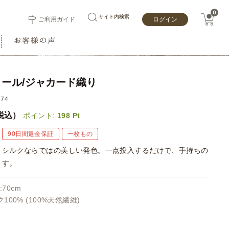
0
サイト内検索
ご利用ガイド
ログイン
ール/ジャカード織り
74
税込）
ポイント:
198
Pt
90日間返金保証
一枚もの
とシルクならではの美しい発色。一点投入するだけで、手持ちの
ます。
:70cm
100% (100%天然繊維)