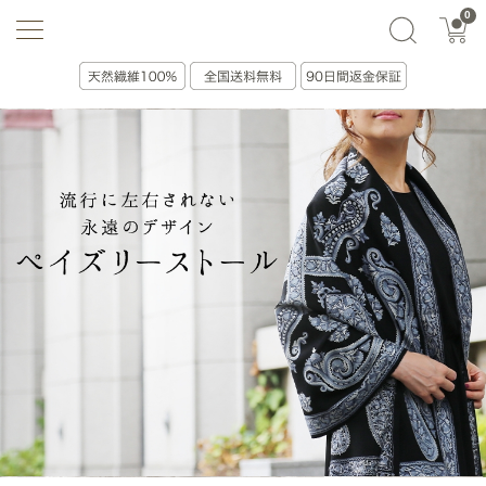
0
選ぶ・贈る
絞り込み(0)
並べ替え