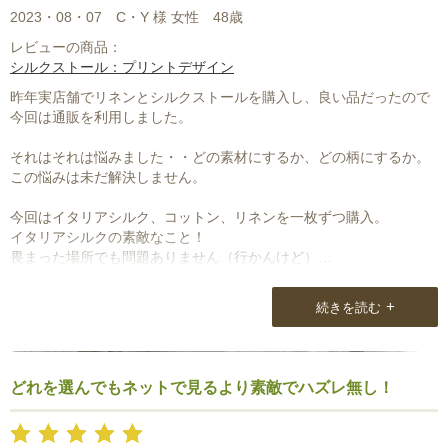
2023・08・07
C・Y 様 女性
48歳
レビューの商品：
シルクストール：プリントデザイン
昨年実店舗でリネンとシルクストールを購入し、良い品だったので
今回は通販を利用しました。
それはそれは悩みました・・どの素材にするか、どの柄にするか。
この悩みは未だ解決しません。
今回はイタリアシルク、コットン、リネンを一枚ずつ購入。
イタリアシルクの素敵なこと！
畏まった場所でも問題ありません（行かんけど）
コットンストールは手触りに感動しました。
+
続きを読む
どこまでも柔らかくふわふわ。
リネンはまだまだ固いので、これから洗ってしなやかになってゆく
のが楽しみです。
どれを選んでもネットで見るより素敵でハズレ無し！
どれもプリント柄ですが、色あざやかで本当に美しく気持ちが上が
ります。