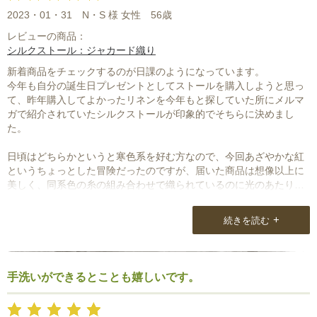
2023・01・31
N・S 様 女性
56歳
6,幅広く仕入れてくださっているので特に無い
レビューの商品：
ハーフサイズが色々とあるとうれしい。
シルクストール：ジャカード織り
（私はチビでヤセているので、ボリュームが出すぎると全体のバラ
ンスが悪くなります）
新着商品をチェックするのが日課のようになっています。
今年も自分の誕生日プレゼントとしてストールを購入しようと思っ
7,モデルさんの巻き方を一種統一ではなく、異なっていても良いか
て、昨年購入してよかったリネンを今年もと探していた所にメルマ
も知れません。
ガで紹介されていたシルクストールが印象的でそちらに決めまし
た。
8,ストールは10数枚。スカーフを合わせると30枚位かしら？
シルク、コットン、麻、ウールオンリーです。
日頃はどちらかというと寒色系を好む方なので、今回あざやかな紅
又、スカーフは大半が「エルメス」と決めています。
というちょっとした冒険だったのですが、届いた商品は想像以上に
美しく、同系色の糸の組み合わせで織られているのに光のあたり方
染色と色合いや、シルクでもペラペラ、スルスルしていなくて、素
によって表情が変わる、柄がバキッと出ているものと比べたら一見
材がとても上質です。
地味に見せかけて、実はむちゃ個性的な一枚でうれしくなりまし
+
続きを読む
年を重ねると1点素材の上質の物を合わせると全体に自然体の品が出
た。
るように感じます。
あと、あまり手を出していない色のおかげで、実は持っている服に
プチプラシンプルを着用していても何だか全体に高級感があるよう
プラスすると差し色として映えるということも収穫でした。
手洗いができるとことも嬉しいです。
に見えているみたいです。（笑）
これから、秋、冬と活躍すると思います。
素敵なストールありがとうございました。