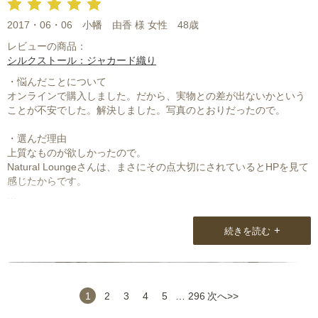
2017・06・06
小幡 由香 様 女性
48歳
レビューの商品：
シルクストール：ジャカード織り
・悩んだことについて
オンラインで購入しました。だから、実物との差が出ないかという
ことが不安でした。解決しました。写真のとおりだったので。
・選んだ理由
上質なものが欲しかったので。
Natural Loungeさんは、まさにその点大切にされているとHPを見て
感じたからです。
・商品について
うんッ！！気に入っていますよ。光にあたると、さすがシルク。も
+
続きを読む
のスゴク光沢が増すんです。すさまじい存在感で、私のグレードを
あげてくれる気がします♡例えば、デニムとハイネックのヒートテ
ックを着る。ものすごくシンプルでしょ？そこにストールを巻く
と、この子（ストールね）の存在が際立って、艶のあるカジュアル
が出来るのね。本当に助かる。すばらしいッッッ。
1
2
3
4
5
…
296
次へ>>