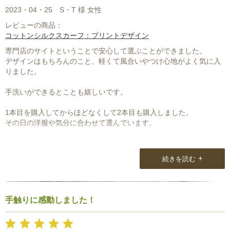
9,毎日観ます。とても楽しくワクワクします。
またひき続き新商品楽しみにしています。
2023・04・25
S・T 様 女性
レビューの商品：
コットンシルクスカーフ：プリントデザイン
専門店のサイトということで安心して選ぶことができました。
デザインはもちろんのこと、軽くて風合いやつけ心地がよく気に入
りました。
手洗いができるとことも嬉しいです。
1本目を購入してからほどなくして2本目も購入しました。
その日の洋服や気分に合わせて選んでいます。
商品と一緒に丁寧なメッセージも付いていて、温かさが伝わってき
ました。
+
続きを読む
大切に使わせて頂きます。
手触りに感動しました！