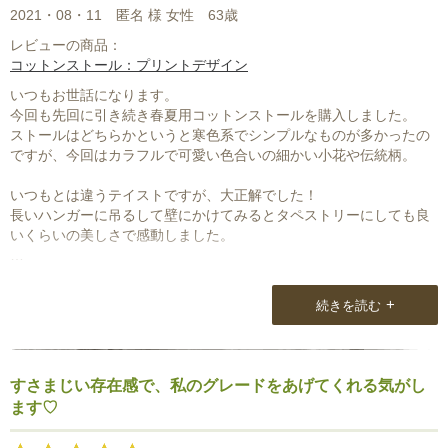
決してお安い物ではないので、そうひんぱんには買えませんが、次
2021・08・11
匿名 様 女性
63歳
はウールかウールシルクだなと思いサイトを見る日々です。
レビューの商品：
コットンストール：プリントデザイン
コットンシルクの刺繍もあきらめがたい・・
また素敵な物を用意しておいて下さい。
いつもお世話になります。
今回も先回に引き続き春夏用コットンストールを購入しました。
ストールはどちらかというと寒色系でシンプルなものが多かったの
ですが、今回はカラフルで可愛い色合いの細かい小花や伝統柄。
いつもとは違うテイストですが、大正解でした！
長いハンガーに吊るして壁にかけてみるとタペストリーにしても良
いくらいの美しさで感動しました。
ナチュラルラウンジさんのストールはどれを選んでもネットで見る
より素敵でハズレ無しなので、少し冒険するのも良いと思いまし
+
続きを読む
た。
昨年秋にお店にお邪魔して以来、すっかりストールはナチュラルラ
ウンジさん一辺倒。
すさまじい存在感で、私のグレードをあげてくれる気がし
これからも日々ストールを楽しんでいきたいと思っています。
ます♡
いつも素敵なストールをありがとうございます！