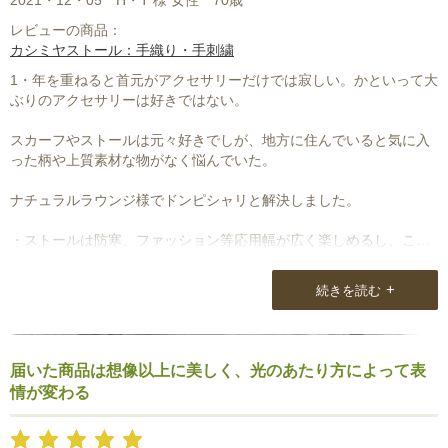
2021・12・05
H・T 様 女性
70歳
レビューの商品：
カシミヤストール：手織り・手刺繍
1・年を重ねると首元がアクセサリーだけでは寂しい。かといって大
ぶりのアクセサリーは好きではない。
スカーフやストールは元々好きでしが、地方に住んでいると気に入
った柄や上質素材な物がなく悩んでいた。
ナチュラルラウンジ様でドンピシャリと解決しました。
・ストールは防寒、ファッション等応用幅が広く楽しめるし、この
ストールは特別感があります。
美意識アップにつながります。
+
続きを読む
2,大変満足（全ての面で文句なしに心地良い）
3,素材の上質感
届いた商品は想像以上に美しく、光のあたり方によって表
情が変わる
4,何度購入しても期待はずれが一度もない
5, 〃