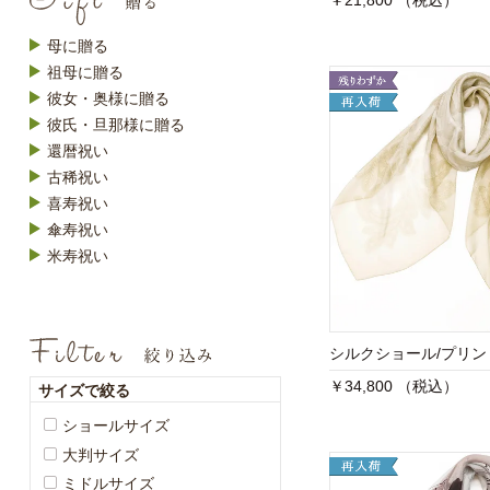
￥21,800 （税込）
母に贈る
祖母に贈る
彼女・奥様に贈る
彼氏・旦那様に贈る
還暦祝い
古稀祝い
喜寿祝い
傘寿祝い
米寿祝い
シルクショール/プリ
￥34,800 （税込）
サイズで絞る
ショールサイズ
大判サイズ
ミドルサイズ