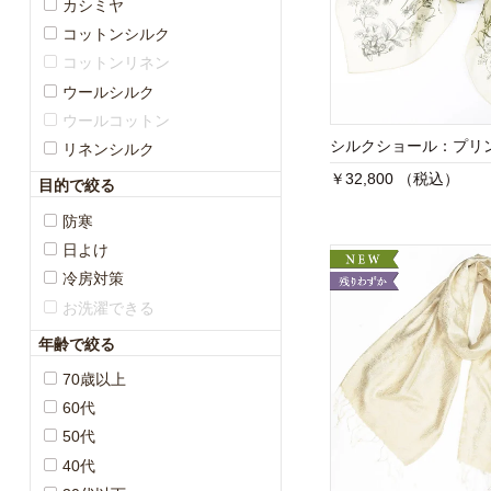
カシミヤ
コットンシルク
コットンリネン
ウールシルク
ウールコットン
シルクショール：プリ
リネンシルク
￥32,800 （税込）
目的で絞る
防寒
日よけ
冷房対策
お洗濯できる
年齢で絞る
70歳以上
60代
50代
40代