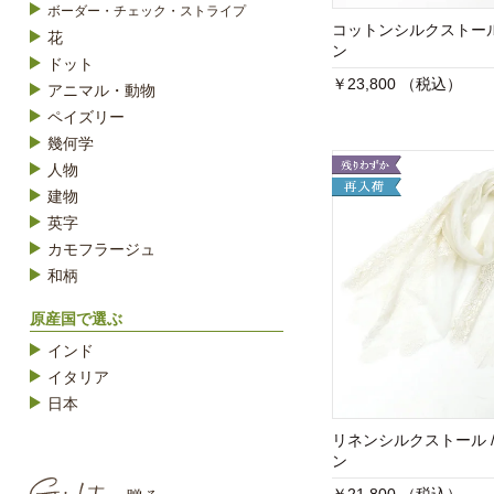
ボーダー・チェック・ストライプ
コットンシルクストー
花
ン
ドット
￥23,800 （税込）
アニマル・動物
ペイズリー
幾何学
人物
建物
英字
カモフラージュ
和柄
原産国で選ぶ
インド
イタリア
日本
リネンシルクストール 
ン