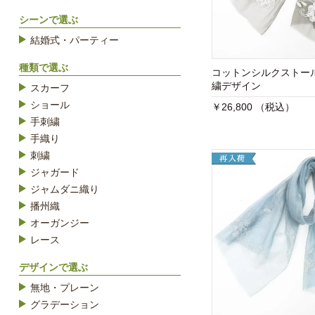
シーンで選ぶ
結婚式・パーティー
種類で選ぶ
コットンシルクストー
繍デザイン
スカーフ
ショール
￥26,800 （税込）
手刺繍
手織り
刺繍
ジャガード
ジャムダニ織り
播州織
オーガンジー
レース
デザインで選ぶ
無地・プレーン
グラデーション