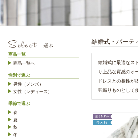
結婚式・パーテ
商品一覧
結婚式に最適なス
商品一覧へ
り上品な質感のオ
性別で選ぶ
ドレスとの相性が
男性（メンズ）
羽織りものとして
女性（レディース）
季節で選ぶ
春
夏
秋
冬