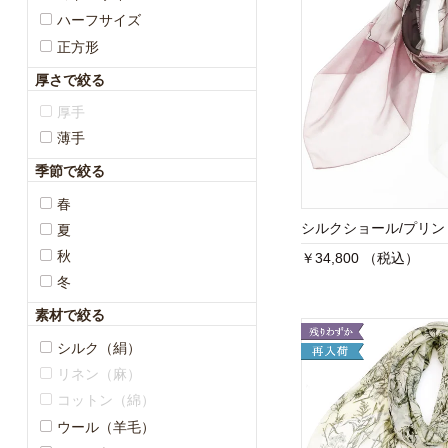
ハーフサイズ
正方形
厚さで絞る
厚手
薄手
季節で絞る
春
シルクショール/プリ
夏
秋
￥34,800 （税込）
冬
素材で絞る
シルク（絹）
リネン（麻）
コットン（綿）
ウール（羊毛）