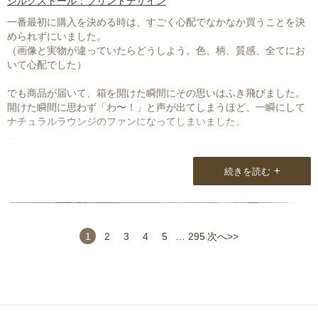
シルクストール：プリントデザイン
一番最初に購入を決める時は、すごく心配でなかなか買うことを決
められずにいました。
（画像と実物が違っていたらどうしよう。色、柄、質感、全てにお
いて心配でした）
でも商品が届いて、箱を開けた瞬間にその思いはふき飛びました。
開けた瞬間に思わず「わ〜！」と声が出てしまうほど、一瞬にして
ナチュラルラウンジのファンになってしまいました。
カードに書かれていたメッセージからもお二人のストールへの熱い
思いが伝わってきて、とても感動致しました。
+
続きを読む
それからは、ナチュラルラウンジを信頼し、何枚か買わせて頂いて
います。
いつも期待を上回るストールと出会わせて頂いております。
1
2
3
4
5
…
295
次へ>>
コロナ禍で買いつけも大変とは思います。
これからも応援しています。