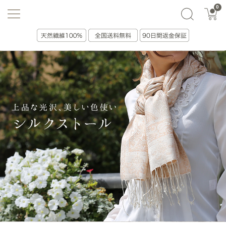
0
選ぶ・贈る
絞り込み(0)
並べ替え