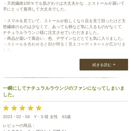
・天然繊維100％でも肌ざわりは大丈夫かな…とストールが届いて
手にとって着用して大丈夫でした。
・スマホを見ていて、ストールが欲しくなり店を見て回ったけど天
然繊維のものは少なくて、あっても柄など気に入るものがなくて、
ナチュラルラウンジ様に注文させていただきました。
・商品が届いて風合い、色、デザインなどとても気に入りました。
・ストールを合わせると顔が明るく見えコーディネートが広がりま
した。
・包もていねいで手書きのお手紙にも感動しました。
大切に使わせていただきます。ありがとうございました
+
続きを読む
一瞬にしてナチュラルラウンジのファンになってしまいま
した。
2023・02・04
Y・S 様 女性
63歳
レビューの商品：