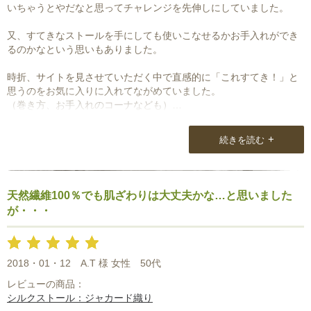
いちゃうとやだなと思ってチャレンジを先伸しにしていました。
又、すてきなストールを手にしても使いこなせるかお手入れができ
るのかなという思いもありました。
時折、サイトを見させていただく中で直感的に「これすてき！」と
思うのをお気に入りに入れてながめていました。
（巻き方、お手入れのコーナなども）
年末に自分へのごほうびとして一番とり入れやすそうなものを購入
+
続きを読む
してみました。
素材、柄ともすてきで気分も自然にあがり、お出かけもワクワクし
ました！
天然繊維100％でも肌ざわりは大丈夫かな…と思いました
そして、追加でまたまた購入してしまいました。（笑）
が・・・
梱包やスタッフの方の対応もていねいで、家に届いて、開ける時に
もとても豊かな気持ちになり「また頑張ろう」と思う今日このごろ
です。
2018・01・12
A.T 様 女性
50代
レビューの商品：
シルクストール：ジャカード織り