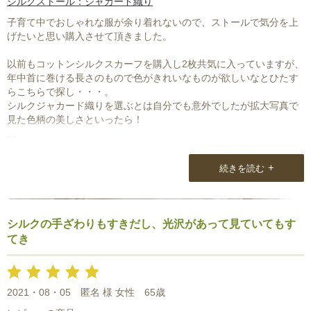
シルクストール：ジャカード織り
子育て中でおしゃれな服が余り着れないので、ストールで気分を上
げたいと思い購入させて頂きました。
以前もコットンシルクスカーフを購入し2枚共気に入っていますが、
年中首に巻ける長さのもので色がきれいなものが欲しいなとひたす
らこちらで探し・・・。
シルクジャカード織りを選ぶとは自分でも意外でしたが拡大写真で
見た色柄の美しさといったら！
手元に届いた実物もそれ以上の美しさで。
しかも、首に巻いたときのしっとり感！
+
続きを読む
コットンシルクよりも好きかも！と最近はシルクストール（ジャカ
ード織り）のものばかり探して見ています。
また購入させて頂きたいので、これからも素敵なストールをどんど
シルクの手ざわりもすきだし、光沢があって見ていてもす
ん扱ってほしいです。
てき
楽しみにしております。
2021・08・05
匿名 様 女性
65歳